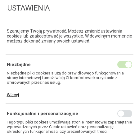
USTAWIENIA
Szanujemy Twoją prywatność. Możesz zmienić ustawienia
cookies lub zaakceptować je wszystkie. W dowolnym momencie
możesz dokonać zmiany swoich ustawień.
HURTOWNIA
TECHNOLOGII ŚWIATŁOWODOWYCH
Niezbędne
Niezbędne pliki cookies służą do prawidłowego funkcjonowania
strony internetowej i umożliwiają Ci komfortowe korzystanie z
EKOTEL
oferowanych przez nas usług.
Pliki cookies odpowiadają na podejmowane przez Ciebie działania w
Więcej
celu m.in. dostosowania Twoich ustawień preferencji prywatności,
logowania czy wypełniania formularzy. Dzięki plikom cookies strona,
z której korzystasz, może działać bez zakłóceń.
Funkcjonalne i personalizacyjne
HOME
Tego typu pliki cookies umożliwiają stronie internetowej zapamiętanie
wprowadzonych przez Ciebie ustawień oraz personalizację
określonych funkcjonalności czy prezentowanych treści.