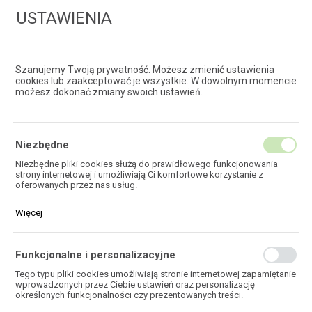
USTAWIENIA
Szanujemy Twoją prywatność. Możesz zmienić ustawienia
cookies lub zaakceptować je wszystkie. W dowolnym momencie
możesz dokonać zmiany swoich ustawień.
HURTOWNIA
TECHNOLOGII ŚWIATŁOWODOWYCH
Niezbędne
Niezbędne pliki cookies służą do prawidłowego funkcjonowania
strony internetowej i umożliwiają Ci komfortowe korzystanie z
EKOTEL
oferowanych przez nas usług.
Pliki cookies odpowiadają na podejmowane przez Ciebie działania w
Więcej
celu m.in. dostosowania Twoich ustawień preferencji prywatności,
logowania czy wypełniania formularzy. Dzięki plikom cookies strona,
z której korzystasz, może działać bez zakłóceń.
Funkcjonalne i personalizacyjne
HOME
Tego typu pliki cookies umożliwiają stronie internetowej zapamiętanie
wprowadzonych przez Ciebie ustawień oraz personalizację
określonych funkcjonalności czy prezentowanych treści.