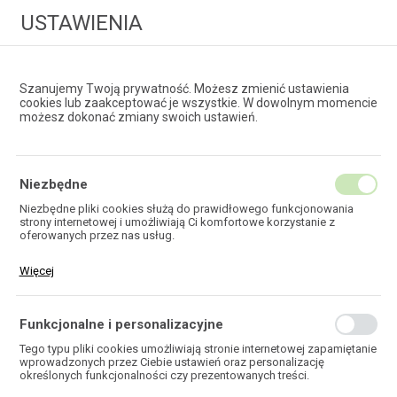
USTAWIENIA
Szanujemy Twoją prywatność. Możesz zmienić ustawienia
cookies lub zaakceptować je wszystkie. W dowolnym momencie
możesz dokonać zmiany swoich ustawień.
HURTOWNIA
TECHNOLOGII ŚWIATŁOWODOWYCH
Niezbędne
Niezbędne pliki cookies służą do prawidłowego funkcjonowania
strony internetowej i umożliwiają Ci komfortowe korzystanie z
PRZEŁĄCZNICE
oferowanych przez nas usług.
PANELOWE 19"
Pliki cookies odpowiadają na podejmowane przez Ciebie działania w
Więcej
celu m.in. dostosowania Twoich ustawień preferencji prywatności,
logowania czy wypełniania formularzy. Dzięki plikom cookies strona,
z której korzystasz, może działać bez zakłóceń.
Funkcjonalne i personalizacyjne
Tego typu pliki cookies umożliwiają stronie internetowej zapamiętanie
wprowadzonych przez Ciebie ustawień oraz personalizację
HOME
TELEKOMUNIKACJA
określonych funkcjonalności czy prezentowanych treści.
OSPRZĘT ŚWIATŁOWODÓW
PRZEŁĄCZNICE ŚWIATŁOWODOWE