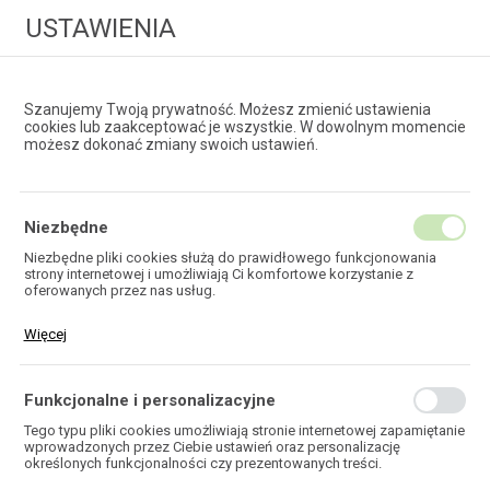
USTAWIENIA
Szanujemy Twoją prywatność. Możesz zmienić ustawienia
cookies lub zaakceptować je wszystkie. W dowolnym momencie
możesz dokonać zmiany swoich ustawień.
HURTOWNIA
TECHNOLOGII ŚWIATŁOWODOWYCH
Niezbędne
Niezbędne pliki cookies służą do prawidłowego funkcjonowania
strony internetowej i umożliwiają Ci komfortowe korzystanie z
EKOTEL
oferowanych przez nas usług.
Pliki cookies odpowiadają na podejmowane przez Ciebie działania w
Więcej
celu m.in. dostosowania Twoich ustawień preferencji prywatności,
logowania czy wypełniania formularzy. Dzięki plikom cookies strona,
z której korzystasz, może działać bez zakłóceń.
Funkcjonalne i personalizacyjne
HOME
AKTUALNOŚCI
Tego typu pliki cookies umożliwiają stronie internetowej zapamiętanie
wprowadzonych przez Ciebie ustawień oraz personalizację
określonych funkcjonalności czy prezentowanych treści.