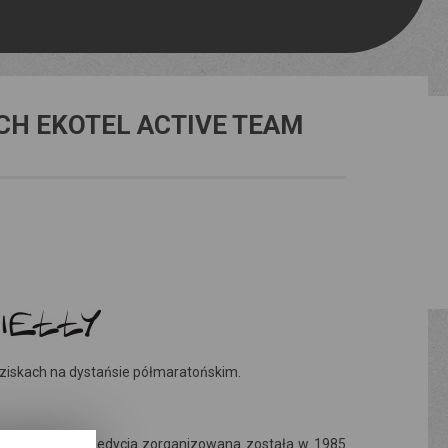
H EKOTEL ACTIVE TEAM
edziskach na dystańsie półmaratońskim.
olsce. Pierwsza edycja zorganizowana została w 1985