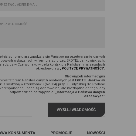
łniając formularz zgadzają się Państwo na przetwarzanie danych
bowych wskazanych w formularzu przez EKOTEL Jankowiak sp.k.
 siedzibą w Czerwonaku w celu kontaktu z Państwem na zasadach
określonych w
„POLITYCE PRYWATNOŚCI”
.
Obowiązek informacyjny
inistratorem Państwa danych osobowych jest
EKOTEL Jankowiak
k.
z siedzibą w Czerwonaku (62-004) przy ul. Gdyńskiej 32. Podane
korespondencji dane są dobrowolne, ale niezbędne do tego, aby
odpowiedzieć na zapytanie.
„Informacja o Państwa danych
osobowych”
AWA KONSUMENTA
PROMOCJE
NOWOŚCI