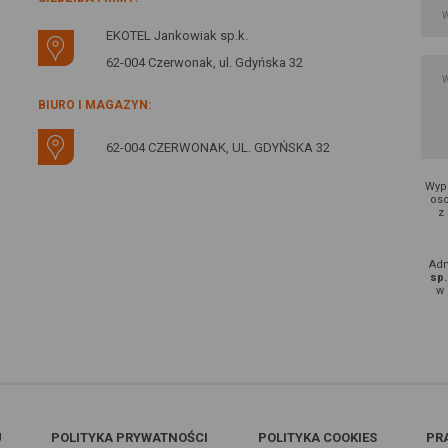
EKOTEL Jankowiak sp.k.
62-004 Czerwonak, ul. Gdyńska 32
BIURO I MAGAZYN:
62-004 CZERWONAK, UL. GDYŃSKA 32
Wype
oso
z
Adm
sp.
w 
U
POLITYKA PRYWATNOŚCI
POLITYKA COOKIES
PR