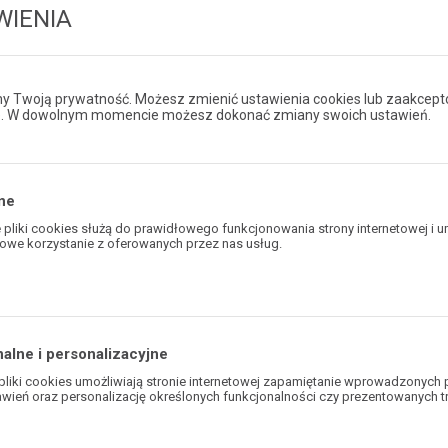
WIENIA
goroczna edycja przyciągnęła rekordową liczbę 540 biegaczy i biegaczek
dnik naszej firmowej drużyny sportowej EKOTEL Active Team - Sebasti
m Sebastian stał się pierwszym zawodnikiem, który pokonał ten dys
 Twoją prywatność. Możesz zmienić ustawienia cookies lub zaakcept
e. W dowolnym momencie możesz dokonać zmiany swoich ustawień.
iełły jest zaliczany do cyklu biegów Grand Prix Wielkoposki w Półmarat
du na bardzo wymagającą "górzystą" trasę
ne
pliki cookies służą do prawidłowego funkcjonowania strony internetowej i u
owe korzystanie z oferowanych przez nas usług.
ies odpowiadają na podejmowane przez Ciebie działania w celu m.in. dostos
awień preferencji prywatności, logowania czy wypełniania formularzy. Dzięki
rona, z której korzystasz, może działać bez zakłóceń.
COFNIJ
alne i personalizacyjne
pliki cookies umożliwiają stronie internetowej zapamiętanie wprowadzonych 
awień oraz personalizację określonych funkcjonalności czy prezentowanych tr
RWSZY PÓŁMARATOŃCZYK W BARWAC
 plikom cookies możemy zapewnić Ci większy komfort korzystania z funkcjo
ony poprzez dopasowanie jej do Twoich indywidualnych preferencji. Wyrażen