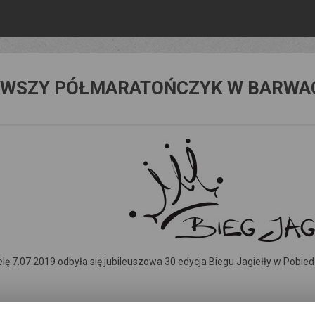
RWSZY PÓŁMARATOŃCZYK W BARWAC
elę 7.07.2019 odbyła się jubileuszowa 30 edycja Biegu Jagiełły w Pobi
iełły jest jednym z najstarszych półmaratonów organizowanych w P