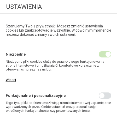
USTAWIENIA
Szanujemy Twoją prywatność. Możesz zmienić ustawienia
cookies lub zaakceptować je wszystkie. W dowolnym momencie
możesz dokonać zmiany swoich ustawień.
HURTOWNIA
TECHNOLOGII ŚWIATŁOWODOWYCH
Niezbędne
Niezbędne pliki cookies służą do prawidłowego funkcjonowania
strony internetowej i umożliwiają Ci komfortowe korzystanie z
KABLE DO SYSTEMÓW
oferowanych przez nas usług.
ALARMOWYCH
Pliki cookies odpowiadają na podejmowane przez Ciebie działania w
Więcej
celu m.in. dostosowania Twoich ustawień preferencji prywatności,
logowania czy wypełniania formularzy. Dzięki plikom cookies strona,
z której korzystasz, może działać bez zakłóceń.
Funkcjonalne i personalizacyjne
Tego typu pliki cookies umożliwiają stronie internetowej zapamiętanie
wprowadzonych przez Ciebie ustawień oraz personalizację
HOME
TELEKOMUNIKACJA
KABLE MIEDZIANE
określonych funkcjonalności czy prezentowanych treści.
KABLE DO SYSTEMÓW ALARMOWYCH