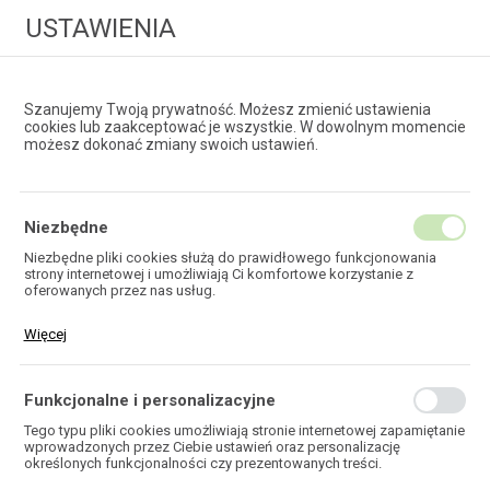
USTAWIENIA
Szanujemy Twoją prywatność. Możesz zmienić ustawienia
cookies lub zaakceptować je wszystkie. W dowolnym momencie
możesz dokonać zmiany swoich ustawień.
HURTOWNIA
TECHNOLOGII ŚWIATŁOWODOWYCH
Niezbędne
Niezbędne pliki cookies służą do prawidłowego funkcjonowania
strony internetowej i umożliwiają Ci komfortowe korzystanie z
KABLE
oferowanych przez nas usług.
KONCENTRYCZNE
Pliki cookies odpowiadają na podejmowane przez Ciebie działania w
Więcej
celu m.in. dostosowania Twoich ustawień preferencji prywatności,
logowania czy wypełniania formularzy. Dzięki plikom cookies strona,
z której korzystasz, może działać bez zakłóceń.
Funkcjonalne i personalizacyjne
Tego typu pliki cookies umożliwiają stronie internetowej zapamiętanie
wprowadzonych przez Ciebie ustawień oraz personalizację
HOME
TELEKOMUNIKACJA
KABLE MIEDZIANE
określonych funkcjonalności czy prezentowanych treści.
KABLE KONCENTRYCZNE