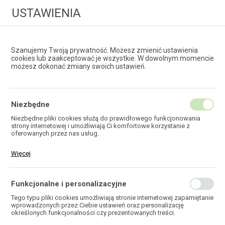
USTAWIENIA
Szanujemy Twoją prywatność. Możesz zmienić ustawienia
cookies lub zaakceptować je wszystkie. W dowolnym momencie
możesz dokonać zmiany swoich ustawień.
HURTOWNIA
TECHNOLOGII ŚWIATŁOWODOWYCH
Niezbędne
Niezbędne pliki cookies służą do prawidłowego funkcjonowania
strony internetowej i umożliwiają Ci komfortowe korzystanie z
KABLE
oferowanych przez nas usług.
KONCENTRYCZNE
Pliki cookies odpowiadają na podejmowane przez Ciebie działania w
Więcej
celu m.in. dostosowania Twoich ustawień preferencji prywatności,
logowania czy wypełniania formularzy. Dzięki plikom cookies strona,
z której korzystasz, może działać bez zakłóceń.
Funkcjonalne i personalizacyjne
Tego typu pliki cookies umożliwiają stronie internetowej zapamiętanie
wprowadzonych przez Ciebie ustawień oraz personalizację
HOME
TELEKOMUNIKACJA
KABLE MIEDZIANE
określonych funkcjonalności czy prezentowanych treści.
KABLE KONCENTRYCZNE