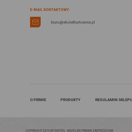
E-MAIL KONTAKTOWY:
biuro@ekotelhurtownia.pl
O FIRMIE
PRODUKTY
REGULAMIN SKLEP
COPYRIGHT 2015 BY EKOTEL. WSZELKIE PRAWA ZASTRZEŻONE