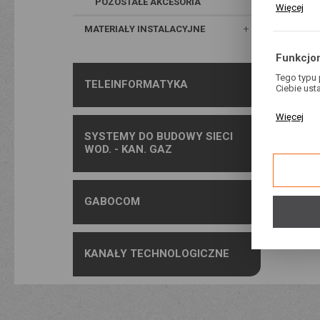
Pliki cook
POZOSTAŁE AKCESORIA
Więcej
Twoich ust
POKAŻ N
cookies st
MATERIAŁY INSTALACYJNE
Funkcjon
Tego typu 
TELEINFORMATYKA
Ciebie ust
Dzięki tym
Więcej
naszej str
funkcjonal
SYSTEMY DO BUDOWY SIECI
stronie.
WOD. - KAN. GAZ
Analityc
Analityczn
GABOCOM
Cookies an
Więcej
internetow
pozwalają
użytkowni
zgody na a
KANAŁY TECHNOLOGICZNE
Reklam
Dzięki rek
stronach n
Promocyjne