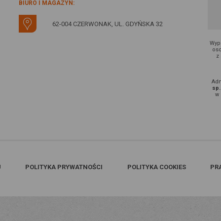
BIURO I MAGAZYN:
62-004 CZERWONAK, UL. GDYŃSKA 32
Wype
oso
z
Adm
sp.
w 
U
POLITYKA PRYWATNOŚCI
POLITYKA COOKIES
PR