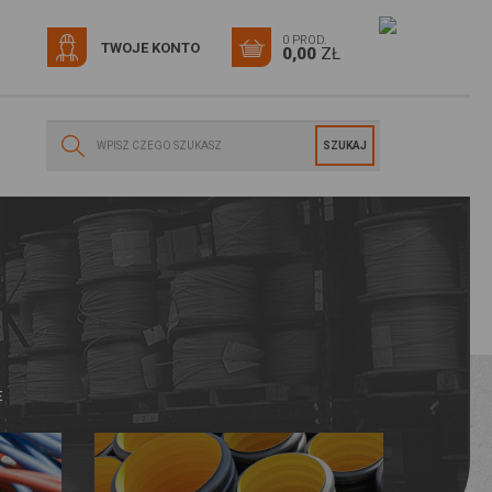
0 PROD.
TWOJE KONTO
0,00
ZŁ
E