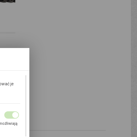
ntem
ować je
możliwiają