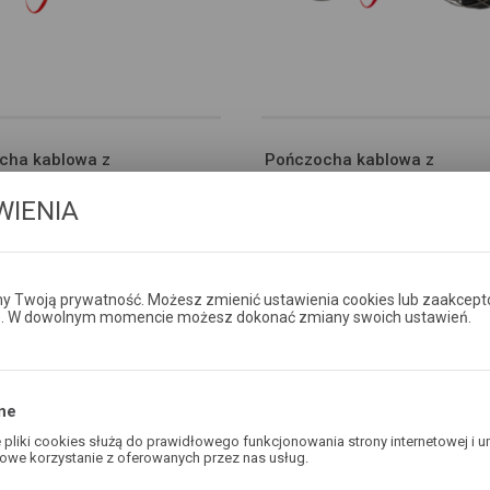
cha kablowa z
Pończocha kablowa z
sacją obrotów z gwintem
kompensacją obrotów z gwi
WIENIA
mm
RTGø12mm i RTGø6mm
TTO OD
CENA BRUTTO OD
,66
ZŁ
283,21
ZŁ
 Twoją prywatność. Możesz zmienić ustawienia cookies lub zaakcept
e. W dowolnym momencie możesz dokonać zmiany swoich ustawień.
DODAJ DO KOSZYKA
DODAJ DO KOSZYKA
ne
pliki cookies służą do prawidłowego funkcjonowania strony internetowej i u
owe korzystanie z oferowanych przez nas usług.