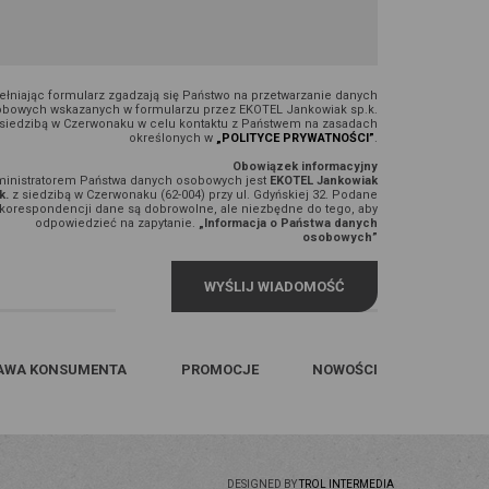
łniając formularz zgadzają się Państwo na przetwarzanie danych
bowych wskazanych w formularzu przez EKOTEL Jankowiak sp.k.
 siedzibą w Czerwonaku w celu kontaktu z Państwem na zasadach
określonych w
„POLITYCE PRYWATNOŚCI”
.
Obowiązek informacyjny
inistratorem Państwa danych osobowych jest
EKOTEL Jankowiak
k.
z siedzibą w Czerwonaku (62-004) przy ul. Gdyńskiej 32. Podane
korespondencji dane są dobrowolne, ale niezbędne do tego, aby
odpowiedzieć na zapytanie.
„Informacja o Państwa danych
osobowych”
AWA KONSUMENTA
PROMOCJE
NOWOŚCI
DESIGNED BY
TROL INTERMEDIA