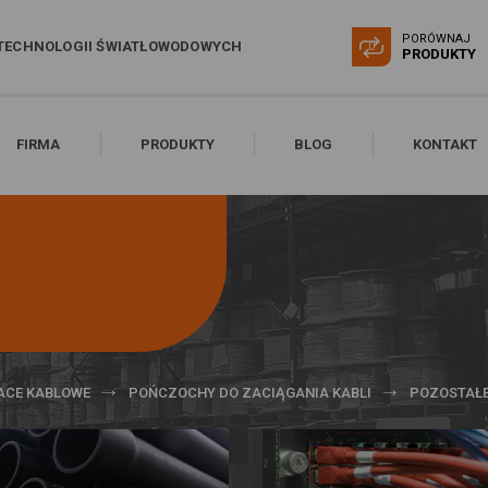
PORÓWNAJ
TECHNOLOGII ŚWIATŁOWODOWYCH
0
PRODUKTY
FIRMA
PRODUKTY
BLOG
KONTAKT
ACE KABLOWE
POŃCZOCHY DO ZACIĄGANIA KABLI
POZOSTAŁ