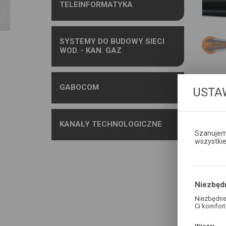
TELEINFORMATYKA
SYSTEMY DO BUDOWY SIECI
WOD. - KAN. GAZ
GABOCOM
USTA
KANAŁY TECHNOLOGICZNE
Szanujemy
wszystki
POD
Niezbęd
Niezbędne 
Ci komfort
ZW-N×OT
Pliki cook