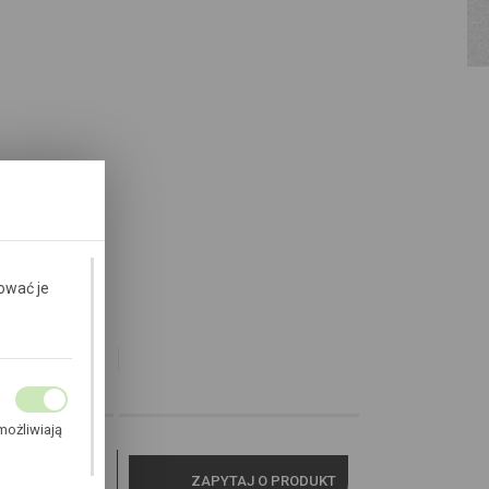
ować je
FORMACJE
możliwiają
2J
owania
ZAPYTAJ O PRODUKT