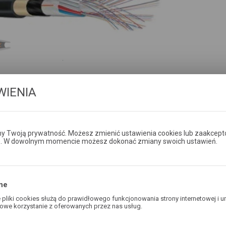
WIENIA
 Twoją prywatność. Możesz zmienić ustawienia cookies lub zaakcept
e. W dowolnym momencie możesz dokonać zmiany swoich ustawień.
PRODUKTY
OPIS PRODUKTU
DODATKOWE IN
ne
pliki cookies służą do prawidłowego funkcjonowania strony internetowej i u
owe korzystanie z oferowanych przez nas usług.
Średnica
9,6 mm
Układ tub i
1x1
KtsdD 12J/1,8
ies odpowiadają na podejmowane przez Ciebie działania w celu m.in. dostos
zewnętrzna:
włókien: