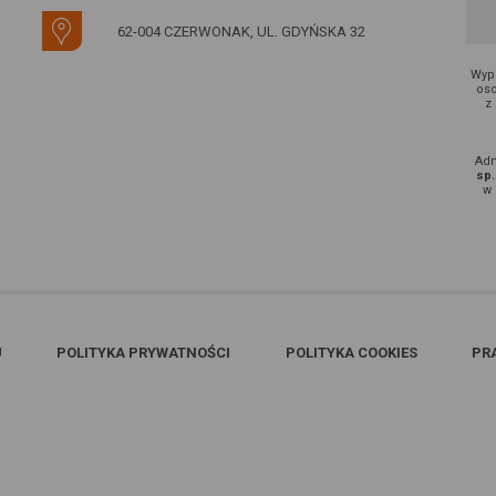
62-004 CZERWONAK, UL. GDYŃSKA 32
Wype
oso
z
Adm
sp.
w 
U
POLITYKA PRYWATNOŚCI
POLITYKA COOKIES
PR