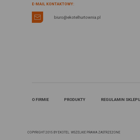
E-MAIL KONTAKTOWY:
biuro@ekotelhurtownia.pl
O FIRMIE
PRODUKTY
REGULAMIN SKLEP
COPYRIGHT 2015 BY EKOTEL. WSZELKIE PRAWA ZASTRZEŻONE