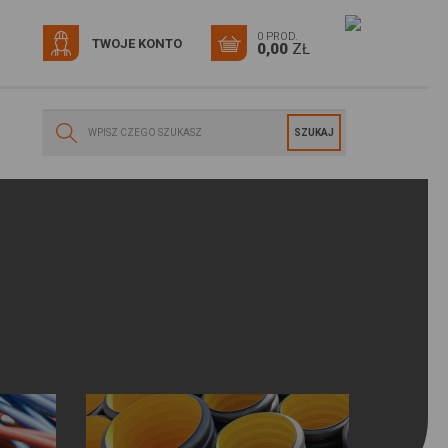
0 PROD.
TWOJE KONTO
0,00
ZŁ