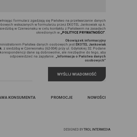
łniając formularz zgadzają się Państwo na przetwarzanie danych
bowych wskazanych w formularzu przez EKOTEL Jankowiak sp.k.
 siedzibą w Czerwonaku w celu kontaktu z Państwem na zasadach
określonych w
„POLITYCE PRYWATNOŚCI”
.
Obowiązek informacyjny
inistratorem Państwa danych osobowych jest
EKOTEL Jankowiak
k.
z siedzibą w Czerwonaku (62-004) przy ul. Gdyńskiej 32. Podane
korespondencji dane są dobrowolne, ale niezbędne do tego, aby
odpowiedzieć na zapytanie.
„Informacja o Państwa danych
osobowych”
AWA KONSUMENTA
PROMOCJE
NOWOŚCI
DESIGNED BY
TROL INTERMEDIA