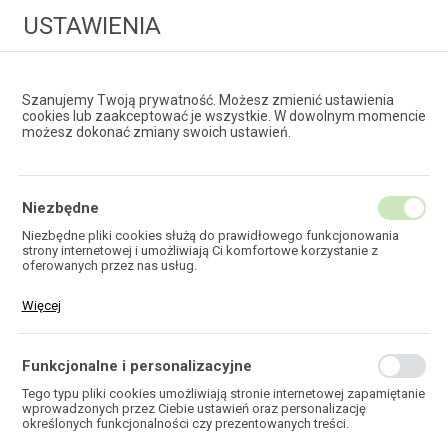
USTAWIENIA
Szanujemy Twoją prywatność. Możesz zmienić ustawienia
cookies lub zaakceptować je wszystkie. W dowolnym momencie
możesz dokonać zmiany swoich ustawień.
HURTOWNIA
TECHNOLOGII ŚWIATŁOWODOWYCH
Niezbędne
Niezbędne pliki cookies służą do prawidłowego funkcjonowania
strony internetowej i umożliwiają Ci komfortowe korzystanie z
EKOTEL
oferowanych przez nas usług.
Pliki cookies odpowiadają na podejmowane przez Ciebie działania w
Więcej
celu m.in. dostosowania Twoich ustawień preferencji prywatności,
logowania czy wypełniania formularzy. Dzięki plikom cookies strona,
z której korzystasz, może działać bez zakłóceń.
Funkcjonalne i personalizacyjne
HOME
Tego typu pliki cookies umożliwiają stronie internetowej zapamiętanie
wprowadzonych przez Ciebie ustawień oraz personalizację
określonych funkcjonalności czy prezentowanych treści.