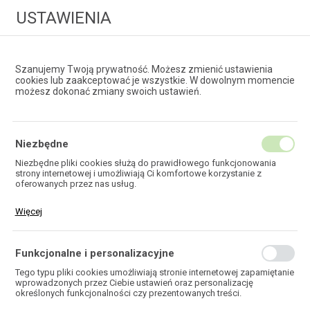
USTAWIENIA
Szanujemy Twoją prywatność. Możesz zmienić ustawienia
cookies lub zaakceptować je wszystkie. W dowolnym momencie
możesz dokonać zmiany swoich ustawień.
HURTOWNIA
TECHNOLOGII ŚWIATŁOWODOWYCH
Niezbędne
Niezbędne pliki cookies służą do prawidłowego funkcjonowania
strony internetowej i umożliwiają Ci komfortowe korzystanie z
EKOTEL
oferowanych przez nas usług.
Pliki cookies odpowiadają na podejmowane przez Ciebie działania w
Więcej
celu m.in. dostosowania Twoich ustawień preferencji prywatności,
logowania czy wypełniania formularzy. Dzięki plikom cookies strona,
z której korzystasz, może działać bez zakłóceń.
Funkcjonalne i personalizacyjne
HOME
Tego typu pliki cookies umożliwiają stronie internetowej zapamiętanie
wprowadzonych przez Ciebie ustawień oraz personalizację
określonych funkcjonalności czy prezentowanych treści.