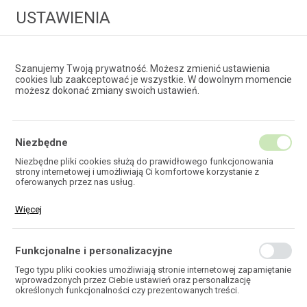
USTAWIENIA
Szanujemy Twoją prywatność. Możesz zmienić ustawienia
cookies lub zaakceptować je wszystkie. W dowolnym momencie
możesz dokonać zmiany swoich ustawień.
HURTOWNIA
TECHNOLOGII ŚWIATŁOWODOWYCH
Niezbędne
Niezbędne pliki cookies służą do prawidłowego funkcjonowania
strony internetowej i umożliwiają Ci komfortowe korzystanie z
EKOTEL
oferowanych przez nas usług.
Pliki cookies odpowiadają na podejmowane przez Ciebie działania w
Więcej
celu m.in. dostosowania Twoich ustawień preferencji prywatności,
logowania czy wypełniania formularzy. Dzięki plikom cookies strona,
z której korzystasz, może działać bez zakłóceń.
Funkcjonalne i personalizacyjne
HOME
Tego typu pliki cookies umożliwiają stronie internetowej zapamiętanie
wprowadzonych przez Ciebie ustawień oraz personalizację
określonych funkcjonalności czy prezentowanych treści.