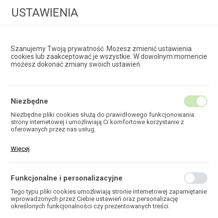
USTAWIENIA
Szanujemy Twoją prywatność. Możesz zmienić ustawienia
cookies lub zaakceptować je wszystkie. W dowolnym momencie
możesz dokonać zmiany swoich ustawień.
HURTOWNIA
TECHNOLOGII ŚWIATŁOWODOWYCH
Niezbędne
Niezbędne pliki cookies służą do prawidłowego funkcjonowania
strony internetowej i umożliwiają Ci komfortowe korzystanie z
EKOTEL
oferowanych przez nas usług.
Pliki cookies odpowiadają na podejmowane przez Ciebie działania w
Więcej
celu m.in. dostosowania Twoich ustawień preferencji prywatności,
logowania czy wypełniania formularzy. Dzięki plikom cookies strona,
z której korzystasz, może działać bez zakłóceń.
Funkcjonalne i personalizacyjne
HOME
Tego typu pliki cookies umożliwiają stronie internetowej zapamiętanie
wprowadzonych przez Ciebie ustawień oraz personalizację
określonych funkcjonalności czy prezentowanych treści.