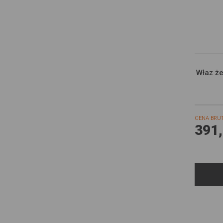
partnerami
prezentują
społeczno
Właz że
CENA BRU
391