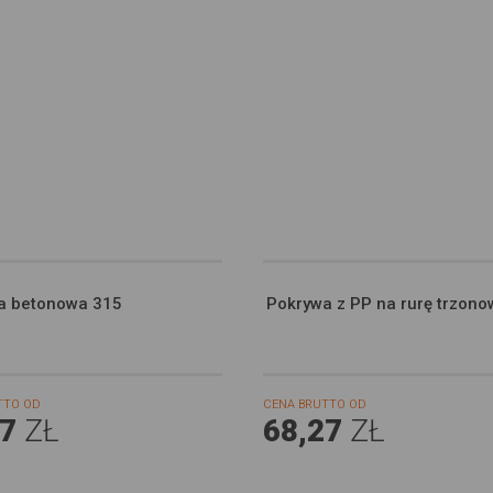
a betonowa 315
Pokrywa z PP na rurę trzono
TTO OD
CENA BRUTTO OD
27
ZŁ
68,27
ZŁ