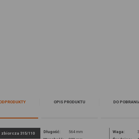
ODPRODUKTY
OPIS PRODUKTU
DO POBRANI
Długość:
564 mm
Waga:
a zbiorcza 315/110