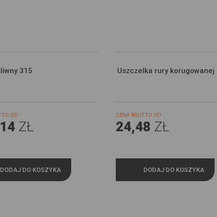
 oraz innych dostawców usług. Firmy te działają w charakterze pośredników
cych nasze treści w postaci wiadomości, ofert, komunikatów mediów
ściowych.
liwny 315
Uszczelka rury korugowanej
TTO OD
CENA BRUTTO OD
,14
ZŁ
24,48
ZŁ
DODAJ DO KOSZYKA
DODAJ DO KOSZYKA