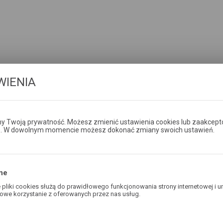
WIENIA
 Twoją prywatność. Możesz zmienić ustawienia cookies lub zaakcept
e. W dowolnym momencie możesz dokonać zmiany swoich ustawień.
ne
pliki cookies służą do prawidłowego funkcjonowania strony internetowej i u
owe korzystanie z oferowanych przez nas usług.
ies odpowiadają na podejmowane przez Ciebie działania w celu m.in. dostos
awień preferencji prywatności, logowania czy wypełniania formularzy. Dzięki