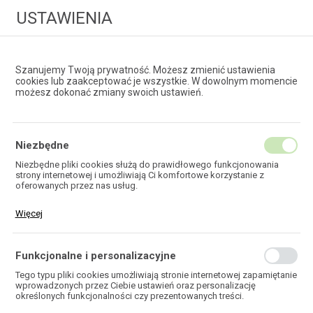
USTAWIENIA
Szanujemy Twoją prywatność. Możesz zmienić ustawienia
cookies lub zaakceptować je wszystkie. W dowolnym momencie
możesz dokonać zmiany swoich ustawień.
HURTOWNIA
TECHNOLOGII ŚWIATŁOWODOWYCH
Niezbędne
Niezbędne pliki cookies służą do prawidłowego funkcjonowania
strony internetowej i umożliwiają Ci komfortowe korzystanie z
EKOTEL
oferowanych przez nas usług.
Pliki cookies odpowiadają na podejmowane przez Ciebie działania w
Więcej
celu m.in. dostosowania Twoich ustawień preferencji prywatności,
logowania czy wypełniania formularzy. Dzięki plikom cookies strona,
z której korzystasz, może działać bez zakłóceń.
Funkcjonalne i personalizacyjne
HOME
Tego typu pliki cookies umożliwiają stronie internetowej zapamiętanie
wprowadzonych przez Ciebie ustawień oraz personalizację
określonych funkcjonalności czy prezentowanych treści.