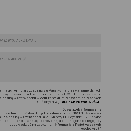
FORMULARZ KONTAKTOWY:
łniając formularz zgadzają się Państwo na przetwarzanie danych
bowych wskazanych w formularzu przez EKOTEL Jankowiak sp.k.
 siedzibą w Czerwonaku w celu kontaktu z Państwem na zasadach
określonych w
„POLITYCE PRYWATNOŚCI”
.
Obowiązek informacyjny
inistratorem Państwa danych osobowych jest
EKOTEL Jankowiak
k.
z siedzibą w Czerwonaku (62-004) przy ul. Gdyńskiej 32. Podane
korespondencji dane są dobrowolne, ale niezbędne do tego, aby
odpowiedzieć na zapytanie.
„Informacja o Państwa danych
osobowych”