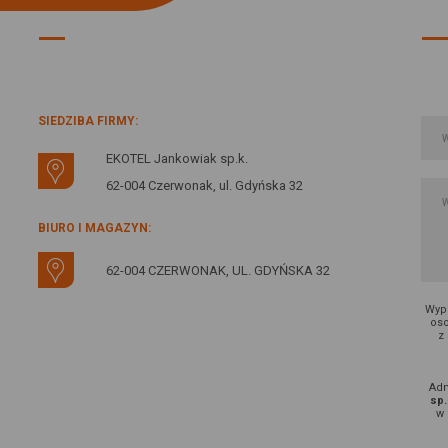
INFORMACJE O FIRMIE:
SIEDZIBA FIRMY:
EKOTEL Jankowiak sp.k.
62-004 Czerwonak, ul. Gdyńska 32
BIURO I MAGAZYN:
62-004 CZERWONAK, UL. GDYŃSKA 32
Wype
oso
z
Adm
sp.
w 