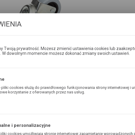
WIENIA
 Twoją prywatność. Możesz zmienić ustawienia cookies lub zaakcept
e. W dowolnym momencie możesz dokonać zmiany swoich ustawień.
ne
pliki cookies służą do prawidłowego funkcjonowania strony internetowej i u
owe korzystanie z oferowanych przez nas usług.
PRODUKTY
OPIS PRODUKTU
ies odpowiadają na podejmowane przez Ciebie działania w celu m.in. dostos
awień preferencji prywatności, logowania czy wypełniania formularzy. Dzięki
rona, z której korzystasz, może działać bez zakłóceń.
alne i personalizacyjne
Waga:
1,32 kg
 kół jezdnych
ZAPYT
pliki cookies umożliwiają stronie internetowej zapamiętanie wprowadzonych 