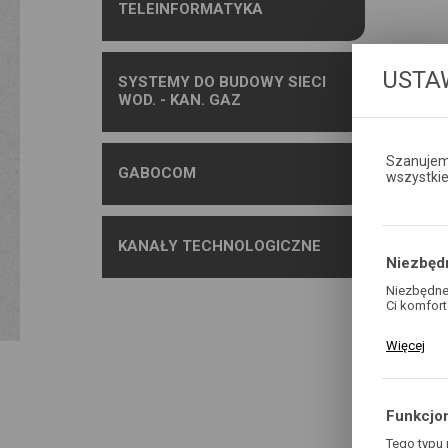
TELEINFORMATYKA
USTA
SYSTEMY DO BUDOWY SIECI
WOD. - KAN. GAZ
Szanujemy
GABOCOM
wszystki
KANAŁY TECHNOLOGICZNE
Niezbęd
Niezbędne 
Ci komfort
POD
Pliki cook
Więcej
Twoich ust
cookies st
Funkcjon
Komplet
Tego typu 