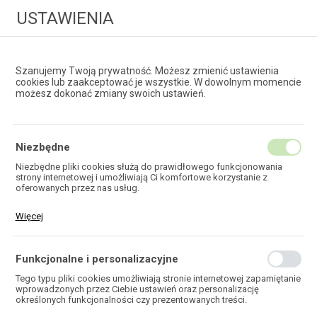
USTAWIENIA
Szanujemy Twoją prywatność. Możesz zmienić ustawienia
cookies lub zaakceptować je wszystkie. W dowolnym momencie
możesz dokonać zmiany swoich ustawień.
HURTOWNIA
TECHNOLOGII ŚWIATŁOWODOWYCH
Niezbędne
Niezbędne pliki cookies służą do prawidłowego funkcjonowania
strony internetowej i umożliwiają Ci komfortowe korzystanie z
EKOTEL
oferowanych przez nas usług.
Pliki cookies odpowiadają na podejmowane przez Ciebie działania w
Więcej
celu m.in. dostosowania Twoich ustawień preferencji prywatności,
logowania czy wypełniania formularzy. Dzięki plikom cookies strona,
z której korzystasz, może działać bez zakłóceń.
Funkcjonalne i personalizacyjne
HOME
Tego typu pliki cookies umożliwiają stronie internetowej zapamiętanie
wprowadzonych przez Ciebie ustawień oraz personalizację
określonych funkcjonalności czy prezentowanych treści.