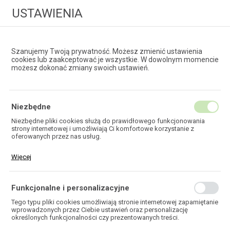
USTAWIENIA
Szanujemy Twoją prywatność. Możesz zmienić ustawienia
cookies lub zaakceptować je wszystkie. W dowolnym momencie
możesz dokonać zmiany swoich ustawień.
HURTOWNIA
TECHNOLOGII ŚWIATŁOWODOWYCH
Niezbędne
Niezbędne pliki cookies służą do prawidłowego funkcjonowania
strony internetowej i umożliwiają Ci komfortowe korzystanie z
EKOTEL
oferowanych przez nas usług.
Pliki cookies odpowiadają na podejmowane przez Ciebie działania w
Więcej
celu m.in. dostosowania Twoich ustawień preferencji prywatności,
logowania czy wypełniania formularzy. Dzięki plikom cookies strona,
z której korzystasz, może działać bez zakłóceń.
Funkcjonalne i personalizacyjne
HOME
Tego typu pliki cookies umożliwiają stronie internetowej zapamiętanie
wprowadzonych przez Ciebie ustawień oraz personalizację
określonych funkcjonalności czy prezentowanych treści.