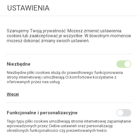
USTAWIENIA
Szanujemy Twoją prywatność. Możesz zmienić ustawienia
cookies lub zaakceptować je wszystkie. W dowolnym momencie
możesz dokonać zmiany swoich ustawień.
HURTOWNIA
TECHNOLOGII ŚWIATŁOWODOWYCH
Niezbędne
Niezbędne pliki cookies służą do prawidłowego funkcjonowania
strony internetowej i umożliwiają Ci komfortowe korzystanie z
EKOTEL
oferowanych przez nas usług.
Pliki cookies odpowiadają na podejmowane przez Ciebie działania w
Więcej
celu m.in. dostosowania Twoich ustawień preferencji prywatności,
logowania czy wypełniania formularzy. Dzięki plikom cookies strona,
z której korzystasz, może działać bez zakłóceń.
Funkcjonalne i personalizacyjne
HOME
Tego typu pliki cookies umożliwiają stronie internetowej zapamiętanie
wprowadzonych przez Ciebie ustawień oraz personalizację
określonych funkcjonalności czy prezentowanych treści.