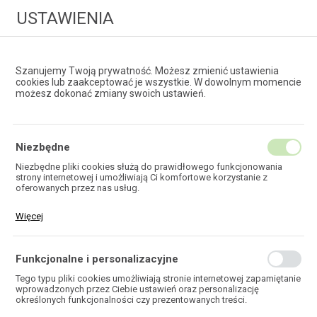
USTAWIENIA
Szanujemy Twoją prywatność. Możesz zmienić ustawienia
cookies lub zaakceptować je wszystkie. W dowolnym momencie
możesz dokonać zmiany swoich ustawień.
HURTOWNIA
TECHNOLOGII ŚWIATŁOWODOWYCH
Niezbędne
Niezbędne pliki cookies służą do prawidłowego funkcjonowania
strony internetowej i umożliwiają Ci komfortowe korzystanie z
EKOTEL
oferowanych przez nas usług.
Pliki cookies odpowiadają na podejmowane przez Ciebie działania w
Więcej
celu m.in. dostosowania Twoich ustawień preferencji prywatności,
logowania czy wypełniania formularzy. Dzięki plikom cookies strona,
z której korzystasz, może działać bez zakłóceń.
Funkcjonalne i personalizacyjne
HOME
Tego typu pliki cookies umożliwiają stronie internetowej zapamiętanie
wprowadzonych przez Ciebie ustawień oraz personalizację
określonych funkcjonalności czy prezentowanych treści.