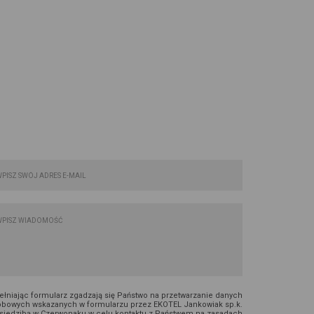
FORMULARZ KONTAKTOWY:
łniając formularz zgadzają się Państwo na przetwarzanie danych
bowych wskazanych w formularzu przez EKOTEL Jankowiak sp.k.
 siedzibą w Czerwonaku w celu kontaktu z Państwem na zasadach