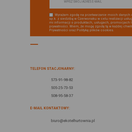
Wyrażam zgodę na przetwarzanie moich danych 
sp.k. z siedzibą w Czerwonaku w celu realizacji usłu
mi informacji o produktach, usługach, promocjach 
prywatności. Wiem, że mogę zgodę tą w każdej chwil
Prywatności
oraz
Politykę plików cookies
.
DANE KONTAKTOWE:
TELEFON STACJONARNY:
573-91-98-82
505-25-73-53
508-95-58-37
E-MAIL KONTAKTOWY:
biuro@ekotelhurtownia.pl