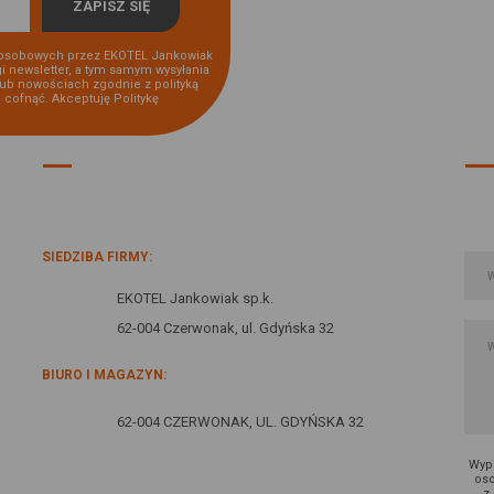
osobowych przez EKOTEL Jankowiak
gi newsletter, a tym samym wysyłania
lub nowościach zgodnie z polityką
i cofnąć. Akceptuję
Politykę
INFORMACJE O FIRMIE:
SIEDZIBA FIRMY:
EKOTEL Jankowiak sp.k.
62-004 Czerwonak, ul. Gdyńska 32
BIURO I MAGAZYN:
62-004 CZERWONAK, UL. GDYŃSKA 32
Wype
oso
z