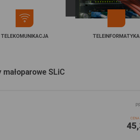
TELEKOMUNIKACJA
TELEINFORMATYKA
y małoparowe SLiC
P
CENA 
45