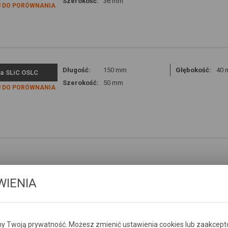
Szerokość:
36 mm
 DO PORÓWNANIA
Długość:
150 mm
Głębokość:
40
a SLiC OSLC
Szerokość:
50 mm
 DO PORÓWNANIA
WIENIA
 Twoją prywatność. Możesz zmienić ustawienia cookies lub zaakcept