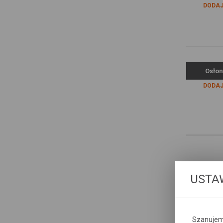
DODAJ
Osłon
DODAJ
USTA
Szanujemy