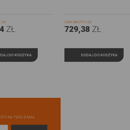
 OD
CENA BRUTTO OD
4
ZŁ
729,38
ZŁ
DAJ DO KOSZYKA
DODAJ DO KOSZYKA
STO NA TWÓJ E-MAIL