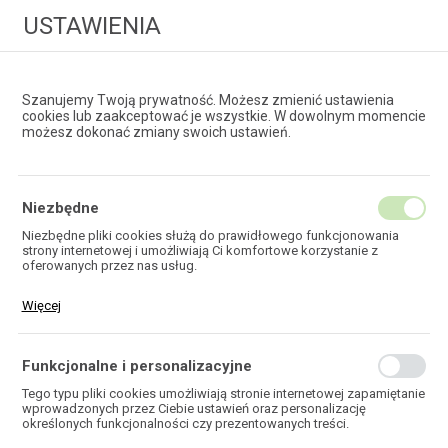
USTAWIENIA
Szanujemy Twoją prywatność. Możesz zmienić ustawienia
cookies lub zaakceptować je wszystkie. W dowolnym momencie
możesz dokonać zmiany swoich ustawień.
HURTOWNIA
TECHNOLOGII ŚWIATŁOWODOWYCH
Niezbędne
Niezbędne pliki cookies służą do prawidłowego funkcjonowania
strony internetowej i umożliwiają Ci komfortowe korzystanie z
EKOTEL
oferowanych przez nas usług.
Pliki cookies odpowiadają na podejmowane przez Ciebie działania w
Więcej
celu m.in. dostosowania Twoich ustawień preferencji prywatności,
logowania czy wypełniania formularzy. Dzięki plikom cookies strona,
z której korzystasz, może działać bez zakłóceń.
Funkcjonalne i personalizacyjne
HOME
Tego typu pliki cookies umożliwiają stronie internetowej zapamiętanie
wprowadzonych przez Ciebie ustawień oraz personalizację
określonych funkcjonalności czy prezentowanych treści.