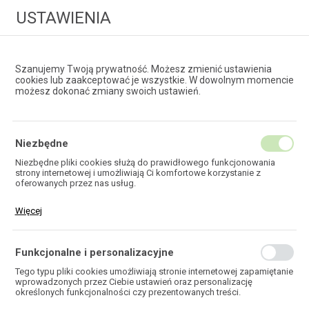
USTAWIENIA
Szanujemy Twoją prywatność. Możesz zmienić ustawienia
cookies lub zaakceptować je wszystkie. W dowolnym momencie
możesz dokonać zmiany swoich ustawień.
HURTOWNIA
TECHNOLOGII ŚWIATŁOWODOWYCH
Niezbędne
Niezbędne pliki cookies służą do prawidłowego funkcjonowania
strony internetowej i umożliwiają Ci komfortowe korzystanie z
EKOTEL
oferowanych przez nas usług.
Pliki cookies odpowiadają na podejmowane przez Ciebie działania w
Więcej
celu m.in. dostosowania Twoich ustawień preferencji prywatności,
logowania czy wypełniania formularzy. Dzięki plikom cookies strona,
z której korzystasz, może działać bez zakłóceń.
Funkcjonalne i personalizacyjne
HOME
Tego typu pliki cookies umożliwiają stronie internetowej zapamiętanie
wprowadzonych przez Ciebie ustawień oraz personalizację
określonych funkcjonalności czy prezentowanych treści.