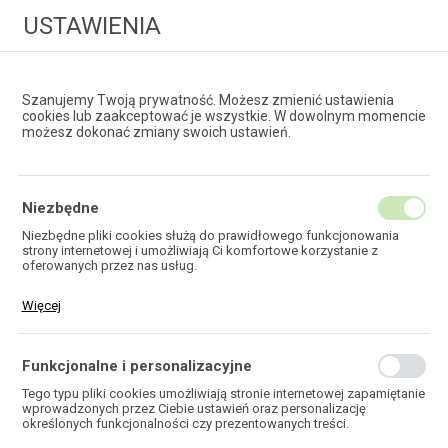
USTAWIENIA
Szanujemy Twoją prywatność. Możesz zmienić ustawienia
cookies lub zaakceptować je wszystkie. W dowolnym momencie
możesz dokonać zmiany swoich ustawień.
HURTOWNIA
TECHNOLOGII ŚWIATŁOWODOWYCH
Niezbędne
Niezbędne pliki cookies służą do prawidłowego funkcjonowania
strony internetowej i umożliwiają Ci komfortowe korzystanie z
EKOTEL
oferowanych przez nas usług.
Pliki cookies odpowiadają na podejmowane przez Ciebie działania w
Więcej
celu m.in. dostosowania Twoich ustawień preferencji prywatności,
logowania czy wypełniania formularzy. Dzięki plikom cookies strona,
z której korzystasz, może działać bez zakłóceń.
Funkcjonalne i personalizacyjne
HOME
Tego typu pliki cookies umożliwiają stronie internetowej zapamiętanie
wprowadzonych przez Ciebie ustawień oraz personalizację
określonych funkcjonalności czy prezentowanych treści.