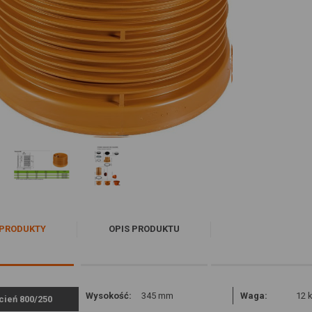
PRODUKTY
OPIS PRODUKTU
Wysokość:
345 mm
Waga:
12 
cień 800/250