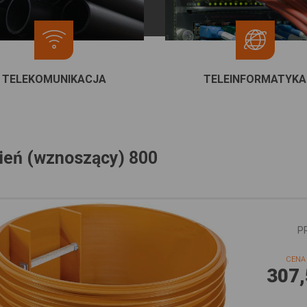
TELEKOMUNIKACJA
TELEINFORMATYKA
ień (wznoszący) 800
P
CENA 
307