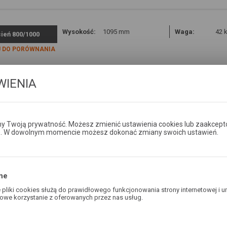
Wysokość:
1095 mm
Waga:
42 
ień 800/1000
 DO PORÓWNANIA
WIENIA
 Twoją prywatność. Możesz zmienić ustawienia cookies lub zaakcept
e. W dowolnym momencie możesz dokonać zmiany swoich ustawień.
ne
pliki cookies służą do prawidłowego funkcjonowania strony internetowej i u
owe korzystanie z oferowanych przez nas usług.
ies odpowiadają na podejmowane przez Ciebie działania w celu m.in. dostos
awień preferencji prywatności, logowania czy wypełniania formularzy. Dzięki