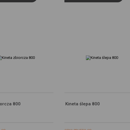
 oraz innych dostawców usług. Firmy te działają w charakterze pośredników
cych nasze treści w postaci wiadomości, ofert, komunikatów mediów
ściowych.
iorcza 800
Kineta ślepa 800