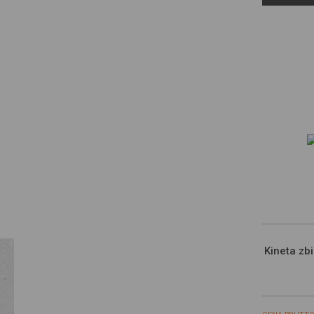
partnerami
prezentują
społeczno
Kineta zb