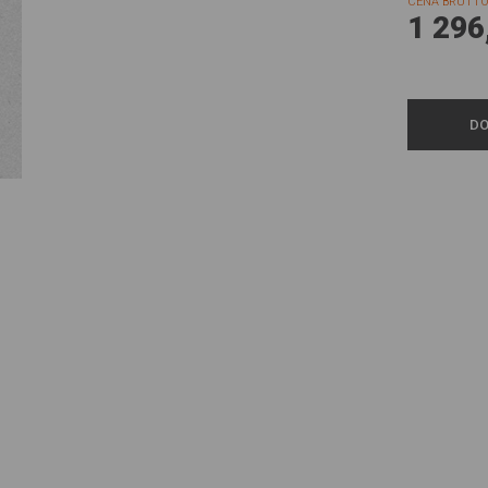
CENA BRUTTO
1 296
DO