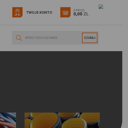
0 PROD.
TWOJE KONTO
0,00
ZŁ