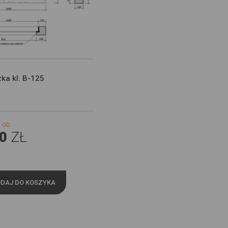
ka kl. B-125
 OD
0
ZŁ
DAJ DO KOSZYKA