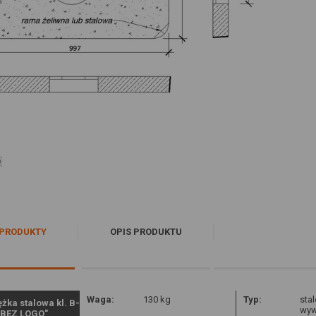
PRODUKTY
OPIS PRODUKTU
Waga:
130 kg
Typ:
sta
żka stalowa kl. B-
wyw
"BEZ LOGO"