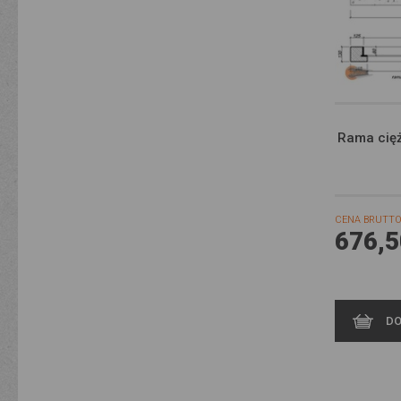
Rama cięż
CENA BRUTTO
676,5
DO