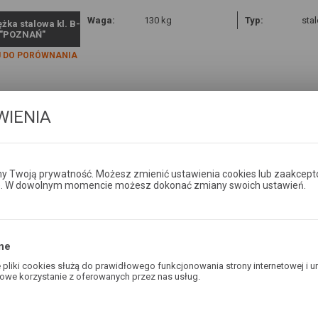
Waga:
130 kg
Typ:
sta
żka stalowa kl. B-
 "POZNAŃ"
 DO PORÓWNANIA
WIENIA
Waga:
130 kg
Typ:
sta
żka stalowa kl. B-
DW W POZNANIU"
 Twoją prywatność. Możesz zmienić ustawienia cookies lub zaakcept
 DO PORÓWNANIA
e. W dowolnym momencie możesz dokonać zmiany swoich ustawień.
ne
pliki cookies służą do prawidłowego funkcjonowania strony internetowej i u
Waga:
130 kg
Typ:
żel
żka żeliwna kl. B-
owe korzystanie z oferowanych przez nas usług.
wyw
logo "NETIA"
ies odpowiadają na podejmowane przez Ciebie działania w celu m.in. dostos
awień preferencji prywatności, logowania czy wypełniania formularzy. Dzięki
 DO PORÓWNANIA