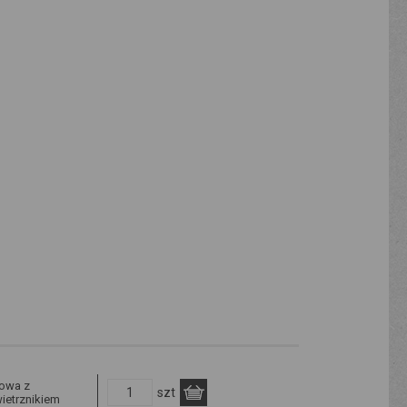
lowa z
szt
ietrznikiem