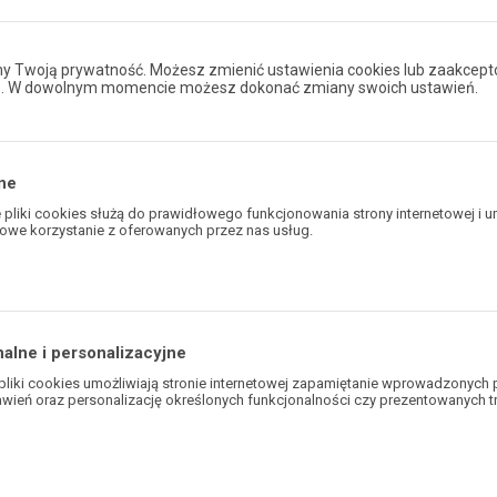
 DO PORÓWNANIA
 Twoją prywatność. Możesz zmienić ustawienia cookies lub zaakcept
e. W dowolnym momencie możesz dokonać zmiany swoich ustawień.
ne
pliki cookies służą do prawidłowego funkcjonowania strony internetowej i u
owe korzystanie z oferowanych przez nas usług.
ies odpowiadają na podejmowane przez Ciebie działania w celu m.in. dostos
awień preferencji prywatności, logowania czy wypełniania formularzy. Dzięki
rona, z której korzystasz, może działać bez zakłóceń.
alne i personalizacyjne
pliki cookies umożliwiają stronie internetowej zapamiętanie wprowadzonych 
awień oraz personalizację określonych funkcjonalności czy prezentowanych tr
 plikom cookies możemy zapewnić Ci większy komfort korzystania z funkcjo
ony poprzez dopasowanie jej do Twoich indywidualnych preferencji. Wyrażen
ne i personalizacyjne pliki cookies gwarantuje dostępność większej ilości fun