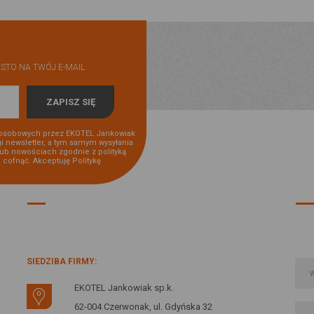
STO NA TWÓJ E-MAIL
osobowych przez EKOTEL Jankowiak
gi newsletter, a tym samym wysyłania
lub nowościach zgodnie z polityką
i cofnąć. Akceptuję
Politykę
INFORMACJE O FIRMIE:
SIEDZIBA FIRMY:
EKOTEL Jankowiak sp.k.
62-004 Czerwonak, ul. Gdyńska 32