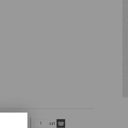
lowa
szt