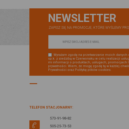
NEWSLETTER
ZAPISZ SIĘ NA PROMOCJE, KTÓRE WYŚLEMY PRO
Wyrażam zgodę na przetwarzanie moich danych 
sp.k. z siedzibą w Czerwonaku w celu realizacji usłu
mi informacji o produktach, usługach, promocjach 
prywatności. Wiem, że mogę zgodę tą w każdej chwil
Prywatności
oraz
Politykę plików cookies
.
DANE KONTAKTOWE:
TELEFON STACJONARNY:
573-91-98-82
505-25-73-53