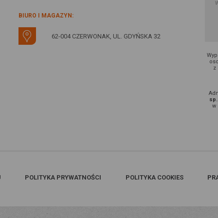
BIURO I MAGAZYN:
62-004 CZERWONAK, UL. GDYŃSKA 32
Wype
oso
z
Adm
sp.
w 
U
POLITYKA PRYWATNOŚCI
POLITYKA COOKIES
PR