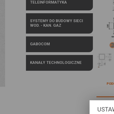
TELEINFORMATYKA
SYSTEMY DO BUDOWY SIECI
WOD. - KAN. GAZ
GABOCOM
KANAŁY TECHNOLOGICZNE
POD
USTA
Rama lekk
SK