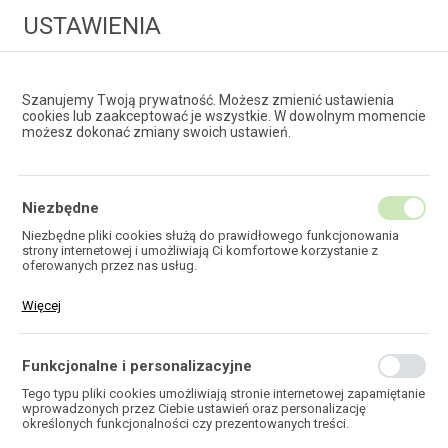
USTAWIENIA
Szanujemy Twoją prywatność. Możesz zmienić ustawienia
cookies lub zaakceptować je wszystkie. W dowolnym momencie
możesz dokonać zmiany swoich ustawień.
HURTOWNIA
TECHNOLOGII ŚWIATŁOWODOWYCH
Niezbędne
Niezbędne pliki cookies służą do prawidłowego funkcjonowania
strony internetowej i umożliwiają Ci komfortowe korzystanie z
EKOTEL
oferowanych przez nas usług.
Pliki cookies odpowiadają na podejmowane przez Ciebie działania w
Więcej
celu m.in. dostosowania Twoich ustawień preferencji prywatności,
logowania czy wypełniania formularzy. Dzięki plikom cookies strona,
z której korzystasz, może działać bez zakłóceń.
Funkcjonalne i personalizacyjne
HOME
Tego typu pliki cookies umożliwiają stronie internetowej zapamiętanie
wprowadzonych przez Ciebie ustawień oraz personalizację
określonych funkcjonalności czy prezentowanych treści.