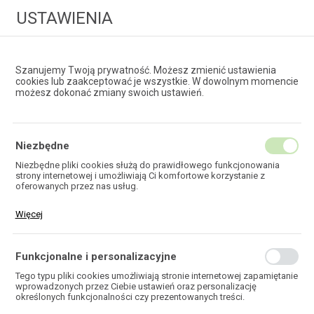
USTAWIENIA
Szanujemy Twoją prywatność. Możesz zmienić ustawienia
cookies lub zaakceptować je wszystkie. W dowolnym momencie
możesz dokonać zmiany swoich ustawień.
HURTOWNIA
TECHNOLOGII ŚWIATŁOWODOWYCH
Niezbędne
Niezbędne pliki cookies służą do prawidłowego funkcjonowania
strony internetowej i umożliwiają Ci komfortowe korzystanie z
EKOTEL
oferowanych przez nas usług.
Pliki cookies odpowiadają na podejmowane przez Ciebie działania w
Więcej
celu m.in. dostosowania Twoich ustawień preferencji prywatności,
logowania czy wypełniania formularzy. Dzięki plikom cookies strona,
z której korzystasz, może działać bez zakłóceń.
Funkcjonalne i personalizacyjne
HOME
Tego typu pliki cookies umożliwiają stronie internetowej zapamiętanie
wprowadzonych przez Ciebie ustawień oraz personalizację
określonych funkcjonalności czy prezentowanych treści.