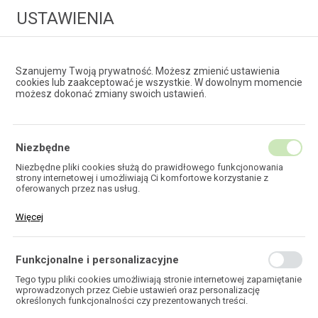
USTAWIENIA
Szanujemy Twoją prywatność. Możesz zmienić ustawienia
cookies lub zaakceptować je wszystkie. W dowolnym momencie
możesz dokonać zmiany swoich ustawień.
HURTOWNIA
TECHNOLOGII ŚWIATŁOWODOWYCH
Niezbędne
Niezbędne pliki cookies służą do prawidłowego funkcjonowania
strony internetowej i umożliwiają Ci komfortowe korzystanie z
EKOTEL
oferowanych przez nas usług.
Pliki cookies odpowiadają na podejmowane przez Ciebie działania w
Więcej
celu m.in. dostosowania Twoich ustawień preferencji prywatności,
logowania czy wypełniania formularzy. Dzięki plikom cookies strona,
z której korzystasz, może działać bez zakłóceń.
Funkcjonalne i personalizacyjne
HOME
Tego typu pliki cookies umożliwiają stronie internetowej zapamiętanie
wprowadzonych przez Ciebie ustawień oraz personalizację
określonych funkcjonalności czy prezentowanych treści.