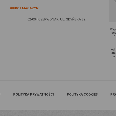
BIURO I MAGAZYN:
62-004 CZERWONAK, UL. GDYŃSKA 32
Wype
oso
z
Adm
sp.
w 
U
POLITYKA PRYWATNOŚCI
POLITYKA COOKIES
PR