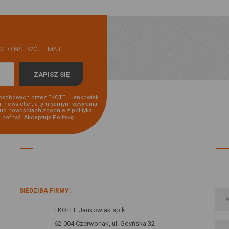
STO NA TWÓJ E-MAIL
osobowych przez EKOTEL Jankowiak
gi newsletter, a tym samym wysyłania
lub nowościach zgodnie z polityką
i cofnąć. Akceptuję
Politykę
INFORMACJE O FIRMIE:
SIEDZIBA FIRMY:
EKOTEL Jankowiak sp.k.
62-004 Czerwonak, ul. Gdyńska 32