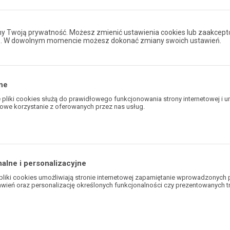
Cena brutto
46
 DO PORÓWNANIA
Cena netto
37
 Twoją prywatność. Możesz zmienić ustawienia cookies lub zaakcept
e. W dowolnym momencie możesz dokonać zmiany swoich ustawień.
ne
pliki cookies służą do prawidłowego funkcjonowania strony internetowej i u
owe korzystanie z oferowanych przez nas usług.
ies odpowiadają na podejmowane przez Ciebie działania w celu m.in. dostos
awień preferencji prywatności, logowania czy wypełniania formularzy. Dzięki
rona, z której korzystasz, może działać bez zakłóceń.
alne i personalizacyjne
pliki cookies umożliwiają stronie internetowej zapamiętanie wprowadzonych 
awień oraz personalizację określonych funkcjonalności czy prezentowanych tr
 plikom cookies możemy zapewnić Ci większy komfort korzystania z funkcjo
ony poprzez dopasowanie jej do Twoich indywidualnych preferencji. Wyrażen
ne i personalizacyjne pliki cookies gwarantuje dostępność większej ilości fun