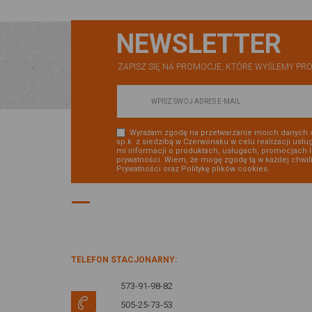
NEWSLETTER
ZAPISZ SIĘ NA PROMOCJE, KTÓRE WYŚLEMY PRO
Wyrażam zgodę na przetwarzanie moich danych 
sp.k. z siedzibą w Czerwonaku w celu realizacji usłu
mi informacji o produktach, usługach, promocjach 
prywatności. Wiem, że mogę zgodę tą w każdej chwil
Prywatności
oraz
Politykę plików cookies
.
DANE KONTAKTOWE:
TELEFON STACJONARNY:
573-91-98-82
505-25-73-53