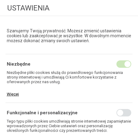
USTAWIENIA
Szanujemy Twoją prywatność. Możesz zmienić ustawienia
cookies lub zaakceptować je wszystkie. W dowolnym momencie
możesz dokonać zmiany swoich ustawień.
HURTOWNIA
TECHNOLOGII ŚWIATŁOWODOWYCH
Niezbędne
Niezbędne pliki cookies służą do prawidłowego funkcjonowania
strony internetowej i umożliwiają Ci komfortowe korzystanie z
EKOTEL
oferowanych przez nas usług.
Pliki cookies odpowiadają na podejmowane przez Ciebie działania w
Więcej
celu m.in. dostosowania Twoich ustawień preferencji prywatności,
logowania czy wypełniania formularzy. Dzięki plikom cookies strona,
z której korzystasz, może działać bez zakłóceń.
Funkcjonalne i personalizacyjne
HOME
Tego typu pliki cookies umożliwiają stronie internetowej zapamiętanie
wprowadzonych przez Ciebie ustawień oraz personalizację
określonych funkcjonalności czy prezentowanych treści.