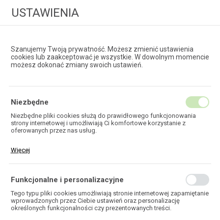
USTAWIENIA
Szanujemy Twoją prywatność. Możesz zmienić ustawienia
cookies lub zaakceptować je wszystkie. W dowolnym momencie
możesz dokonać zmiany swoich ustawień.
HURTOWNIA
TECHNOLOGII ŚWIATŁOWODOWYCH
Niezbędne
Niezbędne pliki cookies służą do prawidłowego funkcjonowania
strony internetowej i umożliwiają Ci komfortowe korzystanie z
EKOTEL
oferowanych przez nas usług.
Pliki cookies odpowiadają na podejmowane przez Ciebie działania w
Więcej
celu m.in. dostosowania Twoich ustawień preferencji prywatności,
logowania czy wypełniania formularzy. Dzięki plikom cookies strona,
z której korzystasz, może działać bez zakłóceń.
Funkcjonalne i personalizacyjne
HOME
Tego typu pliki cookies umożliwiają stronie internetowej zapamiętanie
wprowadzonych przez Ciebie ustawień oraz personalizację
określonych funkcjonalności czy prezentowanych treści.