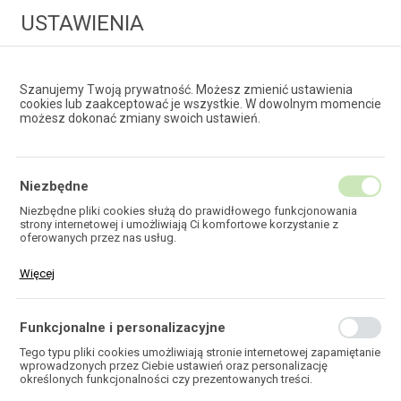
USTAWIENIA
Szanujemy Twoją prywatność. Możesz zmienić ustawienia
cookies lub zaakceptować je wszystkie. W dowolnym momencie
możesz dokonać zmiany swoich ustawień.
HURTOWNIA
TECHNOLOGII ŚWIATŁOWODOWYCH
Niezbędne
Niezbędne pliki cookies służą do prawidłowego funkcjonowania
strony internetowej i umożliwiają Ci komfortowe korzystanie z
EKOTEL
oferowanych przez nas usług.
Pliki cookies odpowiadają na podejmowane przez Ciebie działania w
Więcej
celu m.in. dostosowania Twoich ustawień preferencji prywatności,
logowania czy wypełniania formularzy. Dzięki plikom cookies strona,
z której korzystasz, może działać bez zakłóceń.
Funkcjonalne i personalizacyjne
HOME
Tego typu pliki cookies umożliwiają stronie internetowej zapamiętanie
wprowadzonych przez Ciebie ustawień oraz personalizację
określonych funkcjonalności czy prezentowanych treści.