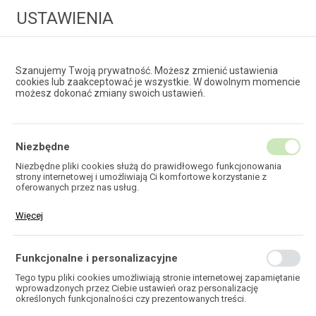
USTAWIENIA
Szanujemy Twoją prywatność. Możesz zmienić ustawienia
cookies lub zaakceptować je wszystkie. W dowolnym momencie
możesz dokonać zmiany swoich ustawień.
HURTOWNIA
TECHNOLOGII ŚWIATŁOWODOWYCH
Niezbędne
Niezbędne pliki cookies służą do prawidłowego funkcjonowania
strony internetowej i umożliwiają Ci komfortowe korzystanie z
EKOTEL
oferowanych przez nas usług.
Pliki cookies odpowiadają na podejmowane przez Ciebie działania w
Więcej
celu m.in. dostosowania Twoich ustawień preferencji prywatności,
logowania czy wypełniania formularzy. Dzięki plikom cookies strona,
z której korzystasz, może działać bez zakłóceń.
Funkcjonalne i personalizacyjne
HOME
Tego typu pliki cookies umożliwiają stronie internetowej zapamiętanie
wprowadzonych przez Ciebie ustawień oraz personalizację
określonych funkcjonalności czy prezentowanych treści.