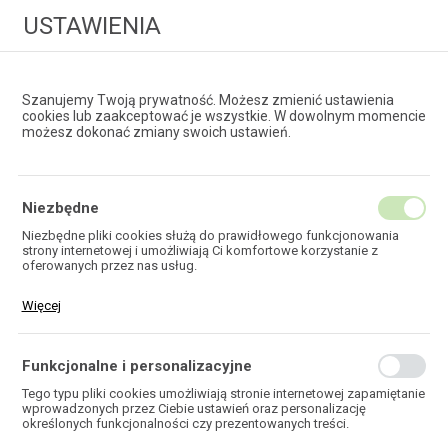
USTAWIENIA
Szanujemy Twoją prywatność. Możesz zmienić ustawienia
cookies lub zaakceptować je wszystkie. W dowolnym momencie
możesz dokonać zmiany swoich ustawień.
HURTOWNIA
TECHNOLOGII ŚWIATŁOWODOWYCH
Niezbędne
Niezbędne pliki cookies służą do prawidłowego funkcjonowania
strony internetowej i umożliwiają Ci komfortowe korzystanie z
EKOTEL
oferowanych przez nas usług.
Pliki cookies odpowiadają na podejmowane przez Ciebie działania w
Więcej
celu m.in. dostosowania Twoich ustawień preferencji prywatności,
logowania czy wypełniania formularzy. Dzięki plikom cookies strona,
z której korzystasz, może działać bez zakłóceń.
Funkcjonalne i personalizacyjne
HOME
Tego typu pliki cookies umożliwiają stronie internetowej zapamiętanie
wprowadzonych przez Ciebie ustawień oraz personalizację
określonych funkcjonalności czy prezentowanych treści.