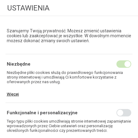
USTAWIENIA
Szanujemy Twoją prywatność. Możesz zmienić ustawienia
cookies lub zaakceptować je wszystkie. W dowolnym momencie
możesz dokonać zmiany swoich ustawień.
HURTOWNIA
TECHNOLOGII ŚWIATŁOWODOWYCH
Niezbędne
Niezbędne pliki cookies służą do prawidłowego funkcjonowania
strony internetowej i umożliwiają Ci komfortowe korzystanie z
EKOTEL
oferowanych przez nas usług.
Pliki cookies odpowiadają na podejmowane przez Ciebie działania w
Więcej
celu m.in. dostosowania Twoich ustawień preferencji prywatności,
logowania czy wypełniania formularzy. Dzięki plikom cookies strona,
z której korzystasz, może działać bez zakłóceń.
Funkcjonalne i personalizacyjne
HOME
Tego typu pliki cookies umożliwiają stronie internetowej zapamiętanie
wprowadzonych przez Ciebie ustawień oraz personalizację
określonych funkcjonalności czy prezentowanych treści.