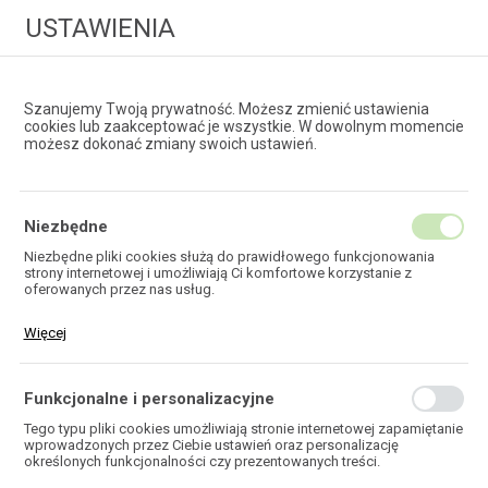
USTAWIENIA
Szanujemy Twoją prywatność. Możesz zmienić ustawienia
cookies lub zaakceptować je wszystkie. W dowolnym momencie
możesz dokonać zmiany swoich ustawień.
HURTOWNIA
TECHNOLOGII ŚWIATŁOWODOWYCH
Niezbędne
Niezbędne pliki cookies służą do prawidłowego funkcjonowania
strony internetowej i umożliwiają Ci komfortowe korzystanie z
RURY DRENARSKIE K2-
oferowanych przez nas usług.
DREN
Pliki cookies odpowiadają na podejmowane przez Ciebie działania w
Więcej
celu m.in. dostosowania Twoich ustawień preferencji prywatności,
logowania czy wypełniania formularzy. Dzięki plikom cookies strona,
z której korzystasz, może działać bez zakłóceń.
Funkcjonalne i personalizacyjne
Tego typu pliki cookies umożliwiają stronie internetowej zapamiętanie
wprowadzonych przez Ciebie ustawień oraz personalizację
HOME
SYSTEMY DO BUDOWY SIECI WOD. - KAN. GAZ
określonych funkcjonalności czy prezentowanych treści.
SYSTEM DRENARSKI K2-DREN
RURY DRENARSKIE K2-DREN