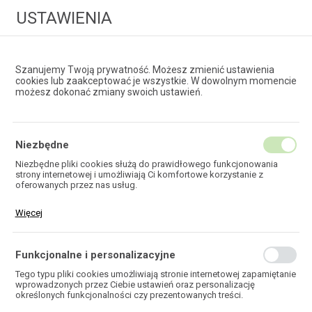
USTAWIENIA
Szanujemy Twoją prywatność. Możesz zmienić ustawienia
cookies lub zaakceptować je wszystkie. W dowolnym momencie
możesz dokonać zmiany swoich ustawień.
HURTOWNIA
TECHNOLOGII ŚWIATŁOWODOWYCH
Niezbędne
Niezbędne pliki cookies służą do prawidłowego funkcjonowania
strony internetowej i umożliwiają Ci komfortowe korzystanie z
KOŁKI ROZPOROWE
oferowanych przez nas usług.
Pliki cookies odpowiadają na podejmowane przez Ciebie działania w
Więcej
celu m.in. dostosowania Twoich ustawień preferencji prywatności,
logowania czy wypełniania formularzy. Dzięki plikom cookies strona,
z której korzystasz, może działać bez zakłóceń.
Funkcjonalne i personalizacyjne
HOME
TELEKOMUNIKACJA
MATERIAŁY INSTALACYJNE
KOŁKI ROZPOROWE
Tego typu pliki cookies umożliwiają stronie internetowej zapamiętanie
wprowadzonych przez Ciebie ustawień oraz personalizację
określonych funkcjonalności czy prezentowanych treści.