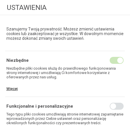
USTAWIENIA
Szanujemy Twoją prywatność. Możesz zmienić ustawienia
cookies lub zaakceptować je wszystkie. W dowolnym momencie
możesz dokonać zmiany swoich ustawień.
HURTOWNIA
TECHNOLOGII ŚWIATŁOWODOWYCH
Niezbędne
Niezbędne pliki cookies służą do prawidłowego funkcjonowania
strony internetowej i umożliwiają Ci komfortowe korzystanie z
OPASKI ZACISKOWE
oferowanych przez nas usług.
Pliki cookies odpowiadają na podejmowane przez Ciebie działania w
Więcej
celu m.in. dostosowania Twoich ustawień preferencji prywatności,
logowania czy wypełniania formularzy. Dzięki plikom cookies strona,
z której korzystasz, może działać bez zakłóceń.
Funkcjonalne i personalizacyjne
HOME
TELEKOMUNIKACJA
MATERIAŁY INSTALACYJNE
OPASKI ZACISKOWE
Tego typu pliki cookies umożliwiają stronie internetowej zapamiętanie
wprowadzonych przez Ciebie ustawień oraz personalizację
określonych funkcjonalności czy prezentowanych treści.