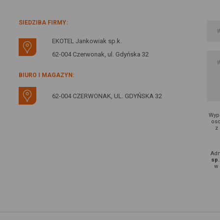
SIEDZIBA FIRMY:
EKOTEL Jankowiak sp.k.
62-004 Czerwonak, ul. Gdyńska 32
BIURO I MAGAZYN:
62-004 CZERWONAK, UL. GDYŃSKA 32
Wype
oso
z
Adm
sp.
w 