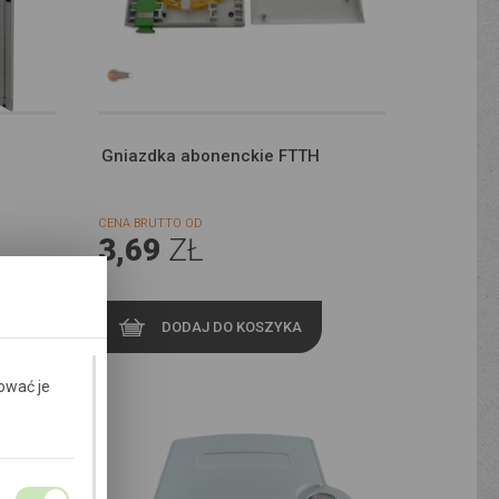
Gniazdka abonenckie FTTH
CENA BRUTTO OD
3,69
ZŁ
DODAJ DO KOSZYKA
ować je