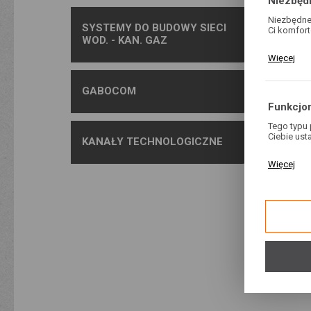
Niezbęd
Niezbędne 
SYSTEMY DO BUDOWY SIECI
Ci komfort
WOD. - KAN. GAZ
Pliki cook
Więcej
Twoich ust
cookies st
GABOCOM
Funkcjon
Tego typu 
Ciebie ust
Przełąc
KANAŁY TECHNOLOGICZNE
HomeLi
Dzięki tym
Więcej
naszej str
funkcjonal
CENA BRU
stronie.
183
Analityc
Analityczn
Cookies an
Więcej
internetow
pozwalają
użytkowni
zgody na a
Reklam