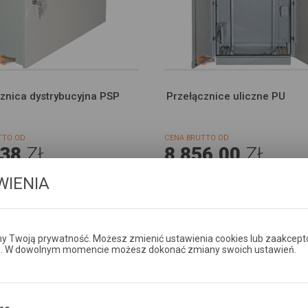
znica dystrybucyjna PSP
Przełącznice uliczne PU
TTO OD
CENA BRUTTO OD
,38
ZŁ
8 856,00
ZŁ
WIENIA
DODAJ DO KOSZYKA
DODAJ DO KOSZYKA
 Twoją prywatność. Możesz zmienić ustawienia cookies lub zaakcept
e. W dowolnym momencie możesz dokonać zmiany swoich ustawień.