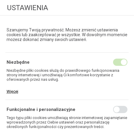
USTAWIENIA
Szanujemy Twoją prywatność. Możesz zmienić ustawienia
cookies lub zaakceptować je wszystkie. W dowolnym momencie
możesz dokonać zmiany swoich ustawień.
HURTOWNIA
TECHNOLOGII ŚWIATŁOWODOWYCH
Niezbędne
Niezbędne pliki cookies służą do prawidłowego funkcjonowania
strony internetowej i umożliwiają Ci komfortowe korzystanie z
MIKRORURKI
oferowanych przez nas usług.
ŚWIATŁOWODOWE
Pliki cookies odpowiadają na podejmowane przez Ciebie działania w
Więcej
celu m.in. dostosowania Twoich ustawień preferencji prywatności,
logowania czy wypełniania formularzy. Dzięki plikom cookies strona,
z której korzystasz, może działać bez zakłóceń.
Funkcjonalne i personalizacyjne
Tego typu pliki cookies umożliwiają stronie internetowej zapamiętanie
wprowadzonych przez Ciebie ustawień oraz personalizację
HOME
SIECI DOSTĘPOWE FTTX
określonych funkcjonalności czy prezentowanych treści.
MIKRORURKI ŚWIATŁOWODOWE