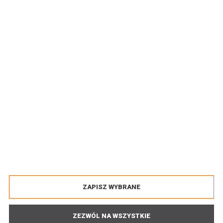
korespondencji dane są dobrowolne, ale niezbędne do tego, aby
odpowiedzieć na zapytanie.
„Informacja o Państwa danych osobowych”
O FIRMIE
PRODUKTY
REGULAMIN SKLEPU
POLITYKA PRYWATNOŚCI
POLITYKA COOKIES
PRAWA KONSUMENTA
PROMOCJE
NOWOŚCI
ZAPISZ WYBRANE
COPYRIGHT 2015 BY EKOTEL. WSZELKIE PRAWA ZASTRZEŻONE
DESIGNED BY
TROL INTERMEDIA
ZEZWÓL NA WSZYSTKIE