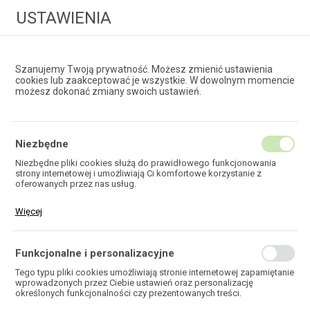
USTAWIENIA
Szanujemy Twoją prywatność. Możesz zmienić ustawienia
cookies lub zaakceptować je wszystkie. W dowolnym momencie
możesz dokonać zmiany swoich ustawień.
HURTOWNIA
TECHNOLOGII ŚWIATŁOWODOWYCH
Niezbędne
Niezbędne pliki cookies służą do prawidłowego funkcjonowania
strony internetowej i umożliwiają Ci komfortowe korzystanie z
MAŁOPAROWE
oferowanych przez nas usług.
Pliki cookies odpowiadają na podejmowane przez Ciebie działania w
Więcej
celu m.in. dostosowania Twoich ustawień preferencji prywatności,
logowania czy wypełniania formularzy. Dzięki plikom cookies strona,
z której korzystasz, może działać bez zakłóceń.
Funkcjonalne i personalizacyjne
HOME
TELEKOMUNIKACJA
Tego typu pliki cookies umożliwiają stronie internetowej zapamiętanie
OSPRZĘT MIEDZIANY
OSŁONY ZŁĄCZ
wprowadzonych przez Ciebie ustawień oraz personalizację
MAŁOPAROWE
określonych funkcjonalności czy prezentowanych treści.