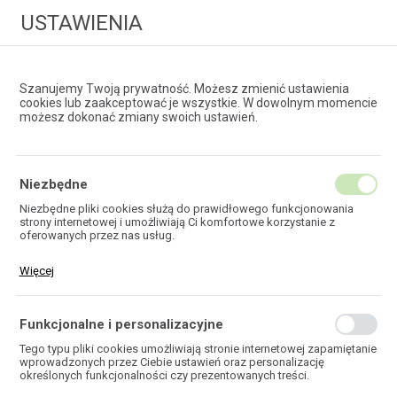
USTAWIENIA
Szanujemy Twoją prywatność. Możesz zmienić ustawienia
cookies lub zaakceptować je wszystkie. W dowolnym momencie
możesz dokonać zmiany swoich ustawień.
HURTOWNIA
TECHNOLOGII ŚWIATŁOWODOWYCH
Niezbędne
Niezbędne pliki cookies służą do prawidłowego funkcjonowania
strony internetowej i umożliwiają Ci komfortowe korzystanie z
ZEWNĘTRZNE
oferowanych przez nas usług.
Pliki cookies odpowiadają na podejmowane przez Ciebie działania w
Więcej
celu m.in. dostosowania Twoich ustawień preferencji prywatności,
logowania czy wypełniania formularzy. Dzięki plikom cookies strona,
z której korzystasz, może działać bez zakłóceń.
Funkcjonalne i personalizacyjne
HOME
TELEKOMUNIKACJA
Tego typu pliki cookies umożliwiają stronie internetowej zapamiętanie
OSPRZĘT MIEDZIANY
wprowadzonych przez Ciebie ustawień oraz personalizację
OBUDOWY ZAKOŃCZEŃ KABLOWYCH
ZEWNĘTRZNE
określonych funkcjonalności czy prezentowanych treści.